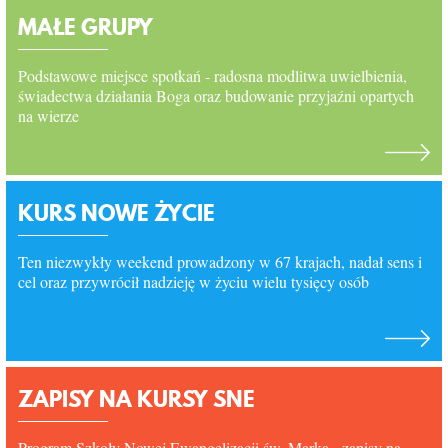
KONTAKT
MAŁE GRUPY
Podstawowe miejsce spotkań - radosna modlitwa uwielbienia,
świadectwa działania Boga oraz budowanie przyjaźni opartych
na wierze
KURS NOWE ŻYCIE
Ten niezwykły weekend prowadzony w 67 krajach, nadał sens i
cel oraz przywrócił nadzieję w życiu wielu tysięcy osób
ZAPISY NA KURSY SNE
Program Szkoły Nowej Ewangelizacji św. Marka - zapisy na