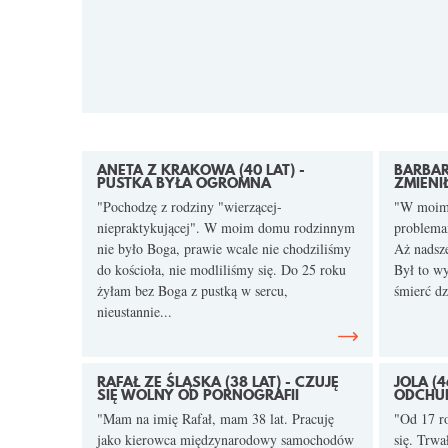
ANETA Z KRAKOWA (40 LAT) -
BARBARA
PUSTKA BYŁA OGROMNA
ZMIENI
"Pochodzę z rodziny "wierzącej-
"W moim 
niepraktykującej". W moim domu rodzinnym
problemam
nie było Boga, prawie wcale nie chodziliśmy
Aż nadsze
do kościoła, nie modliliśmy się. Do 25 roku
Był to w
żyłam bez Boga z pustką w sercu,
śmierć dz
nieustannie...
RAFAŁ ZE ŚLĄSKA (38 LAT) - CZUJĘ
JOLA (4
SIĘ WOLNY OD PORNOGRAFII
ODCHU
"Mam na imię Rafał, mam 38 lat. Pracuję
"Od 17 r
jako kierowca międzynarodowy samochodów
się. Trwa