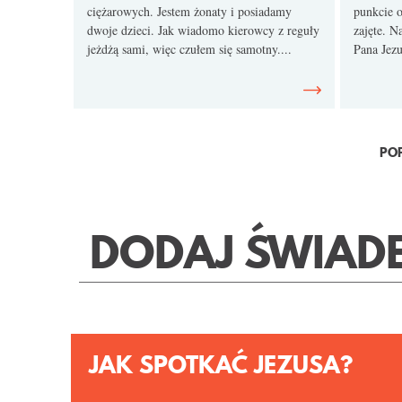
ciężarowych. Jestem żonaty i posiadamy
punkcie o
dwoje dzieci. Jak wiadomo kierowcy z reguły
zajęte. N
jeżdżą sami, więc czułem się samotny....
Pana Jezu
PO
DODAJ ŚWIAD
JAK SPOTKAĆ JEZUSA?