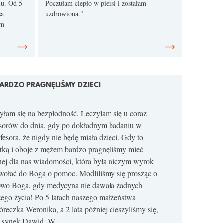
iu. Od 5
Poczułam ciepło w piersi i zostałam
sa
uzdrowiona."
im
 BARDZO PRAGNĘLIŚMY DZIECI
yłam się na bezpłodność. Leczyłam się u coraz
fesorów do dnia, gdy po dokładnym badaniu w
ofesora, że nigdy nie będę miała dzieci. Gdy to
tką i oboje z mężem bardzo pragnęliśmy mieć
znej dla nas wiadomości, która była niczym wyrok
 wołać do Boga o pomoc. Modliliśmy się prosząc o
zowo Boga, gdy medycyna nie dawała żadnych
zego życia! Po 5 latach naszego małżeństwa
reczka Weronika, a 2 lata później cieszyliśmy się,
z synek Dawid. W...