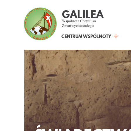
GALILEA
Wspólnota Chrystusa
Zmartwychwstałego
CENTRUM WSPÓLNOTY