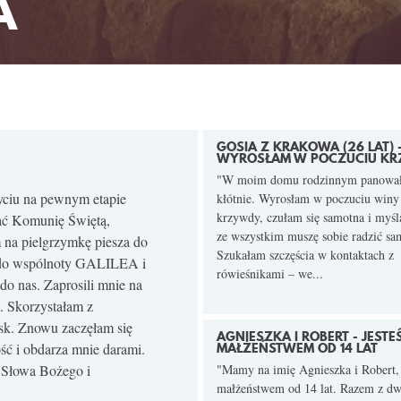
A
GOSIA Z KRAKOWA (26 LAT) 
WYROSŁAM W POCZUCIU K
"W moim domu rodzinnym panowa
yciu na pewnym etapie
kłótnie. Wyrosłam w poczuciu winy 
krzywdy, czułam się samotna i myśl
wać Komunię Świętą,
ze wszystkim muszę sobie radzić sa
 na pielgrzymkę piesza do
Szukałam szczęścia w kontaktach z
i do wspólnoty GALILEA i
rówieśnikami – we...
 do nas. Zaprosili mnie na
. Skorzystałam z
ask. Znowu zaczęłam się
AGNIESZKA I ROBERT - JEST
ść i obdarza mnie darami.
MAŁŻEŃSTWEM OD 14 LAT
ę Słowa Bożego i
"Mamy na imię Agnieszka i Robert,
małżeństwem od 14 lat. Razem z d