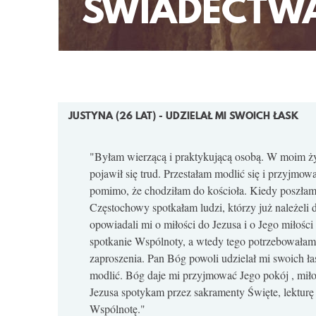
ŚWIADECTW
STRONY
JUSTYNA (26 LAT) - UDZIELAŁ MI SWOICH ŁASK
"Byłam wierzącą i praktykującą osobą. W moim ż
pojawił się trud. Przestałam modlić się i przyjmo
pomimo, że chodziłam do kościoła. Kiedy poszłam
Częstochowy spotkałam ludzi, którzy już należel
opowiadali mi o miłości do Jezusa i o Jego miłości
spotkanie Wspólnoty, a wtedy tego potrzebowałam
zaproszenia. Pan Bóg powoli udzielał mi swoich ł
modlić. Bóg daje mi przyjmować Jego pokój , miło
Jezusa spotykam przez sakramenty Święte, lektur
Wspólnotę."