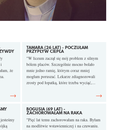
-
TAMARA (26 LAT) - POCZUŁAM
RZYWDY
PRZYPŁYW CIEPŁA
ły
"W liceum zaczął się mój problem z silnym
i
bólem placów. Szczególnie mocno bolało
ałam, że
mnie jedno ramię, którym coraz mniej
ma.
mogłam poruszać. Lekarze zdiagnozowali
zrosty pod łopatką, które trzeba wyciąć,...
EŚMY
BOGUSIA (69 LAT) -
ZACHOROWAŁAM NA RAKA
 jesteśmy
"Pięć lat temu zachorowałam na raka. Byłam
wójką
na modlitwie wstawienniczej i na czuwaniu.