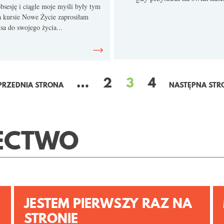
bsesję i ciągle moje myśli były tym
a kursie Nowe Życie zaprosiłam
sa do swojego życia...
…
2
3
4
PRZEDNIA STRONA
NASTĘPNA STR
ECTWO
JESTEM PIERWSZY RAZ NA
STRONIE