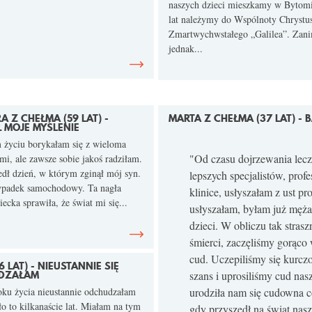
naszych dzieci mieszkamy w Bytom
lat należymy do Wspólnoty Chrystu
Zmartwychwstałego „Galilea”. Zan
jednak...
 Z CHEŁMA (59 LAT) -
MARTA Z CHEŁMA (37 LAT) -
Ł MOJE MYŚLENIE
życiu borykałam się z wieloma
"Od czasu dojrzewania lecz
i, ale zawsze sobie jakoś radziłam.
dł dzień, w którym zginął mój syn.
lepszych specjalistów, pro
ypadek samochodowy. Ta nagła
klinice, usłyszałam z ust pr
iecka sprawiła, że świat mi się...
usłyszałam, byłam już męża
dzieci. W obliczu tak stras
śmierci, zaczęliśmy gorąco
cud. Uczepiliśmy się kurc
6 LAT) - NIEUSTANNIE SIĘ
DZAŁAM
szans i uprosiliśmy cud nas
oku życia nieustannie odchudzałam
urodziła nam się cudowna có
ło to kilkanaście lat. Miałam na tym
gdy przyszedł na świat nas