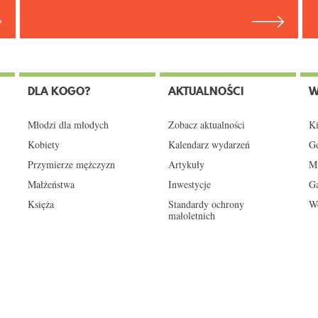
DLA KOGO?
AKTUALNOŚCI
W
Młodzi dla młodych
Zobacz aktualności
Ki
Kobiety
Kalendarz wydarzeń
Gd
Przymierze mężczyzn
Artykuły
Mi
Małżeństwa
Inwestycje
Ga
Księża
Standardy ochrony
We
małoletnich