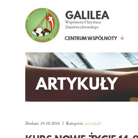
GALILEA
Wspólnota Chrystusa
Zmartwychwstałego
CENTRUM WSPÓLNOTY
ARTYKUŁY
Dodane
19.10.2016
Kategoria
pozostałe