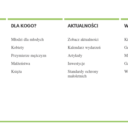
DLA KOGO?
AKTUALNOŚCI
W
Młodzi dla młodych
Zobacz aktualności
Ki
Kobiety
Kalendarz wydarzeń
Gd
Przymierze mężczyzn
Artykuły
Mi
Małżeństwa
Inwestycje
Ga
Księża
Standardy ochrony
We
małoletnich