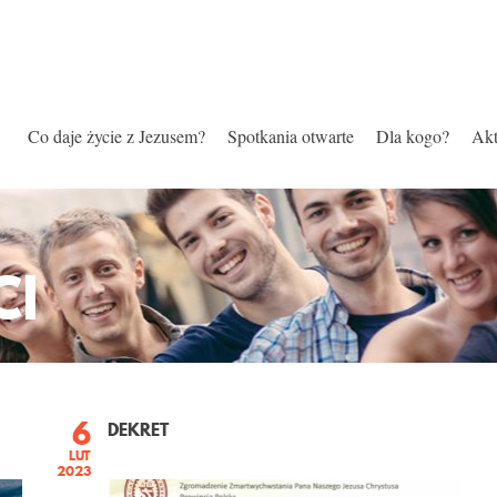
Co daje życie z Jezusem?
Spotkania otwarte
Dla kogo?
Akt
CI
6
DEKRET
LUT
2023