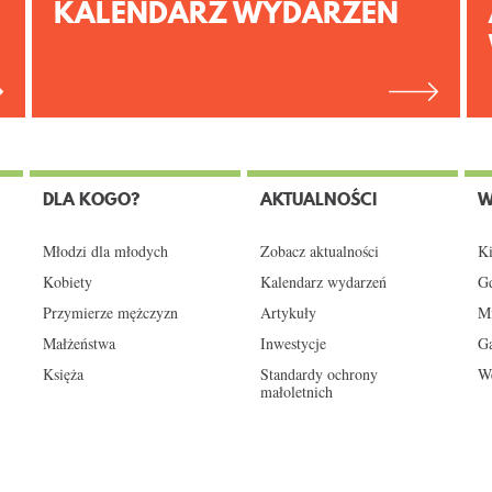
KALENDARZ WYDARZEŃ
DLA KOGO?
AKTUALNOŚCI
W
Młodzi dla młodych
Zobacz aktualności
Ki
Kobiety
Kalendarz wydarzeń
Gd
Przymierze mężczyzn
Artykuły
Mi
Małżeństwa
Inwestycje
Ga
Księża
Standardy ochrony
We
małoletnich