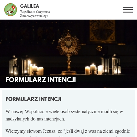
GALILEA
Wspólnota Chrystusa
Zmartwychwstałego
Szukaj
PL
EN
BG
CO DAJE ŻYCIE Z JEZUSEM?
SPOTKANIA OTWARTE
DLA KOGO?
FORMULARZ INTENCJI
AKTUALNOŚCI
FORMULARZ INTENCJI
WSPÓLNOTA
W naszej Wspólnocie wiele osób systematycznie modli się w
nadsyłanych do nas intencjach.
KURSY SNE
Wierzymy słowom Jezusa, że "jeśli dwaj z was na ziemi zgodnie