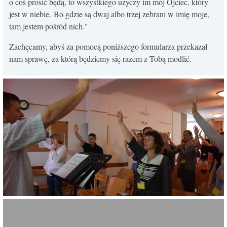
o coś prosić będą, to wszystkiego użyczy im mój Ojciec, który
KONTAKT
jest w niebie. Bo gdzie są dwaj albo trzej zebrani w imię moje,
tam jestem pośród nich."
Zachęcamy, abyś za pomocą poniższego formularza przekazał
nam sprawę, za którą będziemy się razem z Tobą modlić.