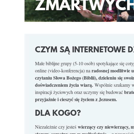
ZMARTWYCH
CZYM SĄ INTERNETOWE D
Małe biblijne grupy (5-10 osób) spotykające się co
radosnej modlitwie u
online (video-konferencja) na
czytaniu Słowa Bożego (Biblii), dzieleniu się swo
doświadczeniem życia wiarą.
Wspólnie szukamy w
brat
inspiracji życiowych oraz uczymy się budować
przyjaźnie i cieszyć się życiem z Jezusem.
DLA KOGO?
wierzący czy niewierzący, 
Niezależnie czy jesteś
starszy, samotny czy w małżeństwie
– z pewności