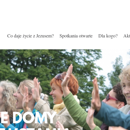
Co daje życie z Jezusem?
Spotkania otwarte
Dla kogo?
Akt
E DOMY