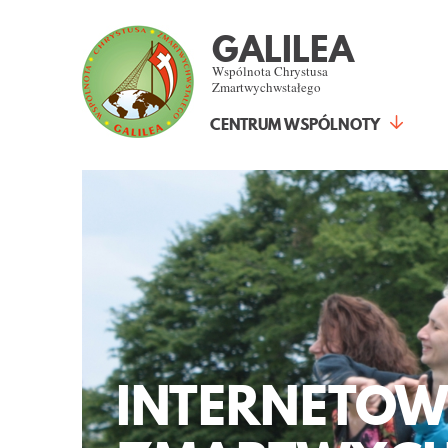
GALILEA
Wspólnota Chrystusa
Zmartwychwstałego
CENTRUM WSPÓLNOTY
INTERNETOW