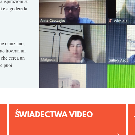
a ispirazioni su
i e a godere la
ane o anziano,
te troverai un
a che cerca un
ne puoi
ŚWIADECTWA VIDEO