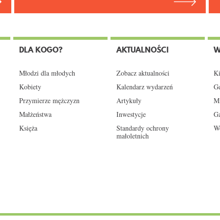
DLA KOGO?
AKTUALNOŚCI
W
Młodzi dla młodych
Zobacz aktualności
Ki
Kobiety
Kalendarz wydarzeń
Gd
Przymierze mężczyzn
Artykuły
Mi
Małżeństwa
Inwestycje
Ga
Księża
Standardy ochrony
We
małoletnich