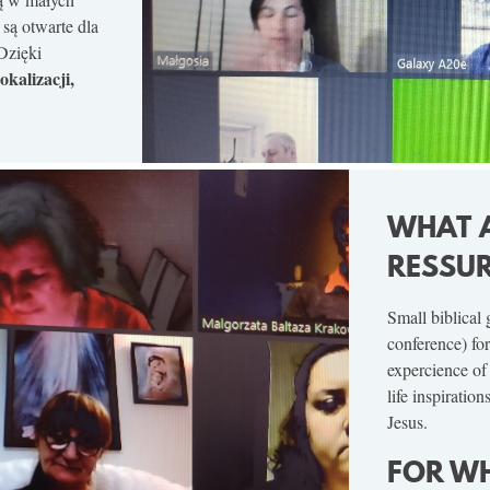
 są otwarte dla
Dzięki
okalizacji,
WHAT 
RESSUR
Small biblical
conference) for
expercience of 
life inspiratio
Jesus.
FOR W