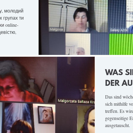
ку, молодий
х групах ти
и online-
цевістю,
WAS SI
DER A
Das sind wöche
sich mithilfe 
treffen. Es wi
gegenseitige 
ausgetauscht.