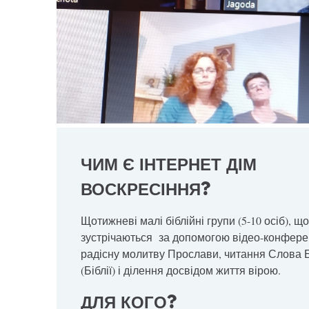
ЧИМ Є ІНТЕРНЕТ ДІМ
ВОСКРЕСІННЯ?
Щотижневі малі біблійні групи (5-10 осіб), що
зустрічаються за допомогою відео-конфере
радісну молитву Прослави, читання Слова 
(Біблії) і ділення досвідом життя вірою.
ДЛЯ КОГО
?