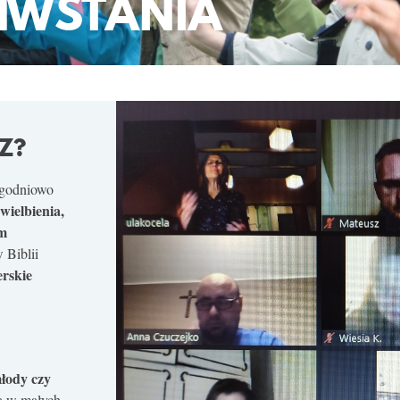
WSTANIA
Z?
tygodniowo
wielbienia,
im
 Biblii
erskie
młody czy
ą w małych