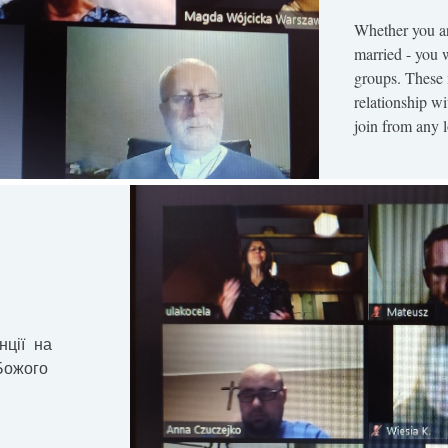
Whether you are
married - you w
groups. These 
relationship w
join from any 
нції на
Божого