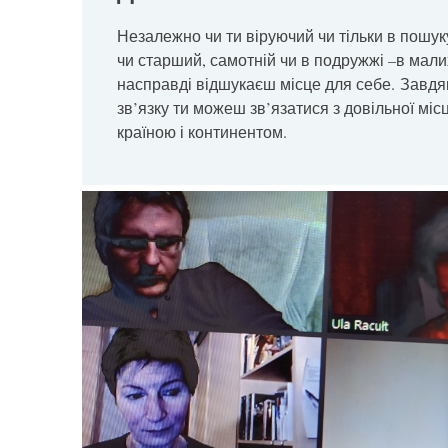
Незалежно чи ти віруючий чи тільки в пошу
чи старший, самотній чи в подружжі –в мали
насправді відшукаєш місце для себе. Завдяк
зв’язку ти можеш зв’язатися з довільної міс
країною і континентом.