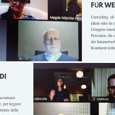
FÜR W
Unwichtig, ob 
allein oder in 
Gruppen einen 
Personen, die 
der Internetve
Kontinent teil
DI
incontrano
e, per leggere
rienze della