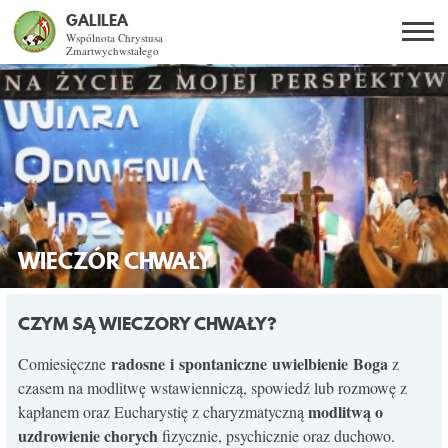
GALILEA
Wspólnota Chrystusa
Zmartwychwstałego
Szukaj
PL
EN
BG
CO DAJE ŻYCIE Z JEZUSEM?
SPOTKANIA OTWARTE
DLA KOGO?
WIECZÓR CHWAŁY
AKTUALNOŚCI
CZYM SĄ WIECZORY CHWAŁY?
WSPÓLNOTA
radosne i spontaniczne uwielbienie Boga
Comiesięczne
z
czasem na modlitwę wstawienniczą, spowiedź lub rozmowę z
modlitwą o
kapłanem oraz Eucharystię z charyzmatyczną
KURSY SNE
uzdrowienie
chorych
fizycznie, psychicznie oraz duchowo.