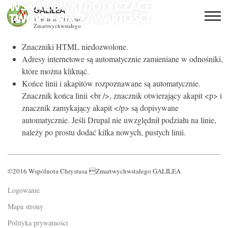
WSKAZÓWKI DOTYCZĄCE
GALILEA
TWORZENIA ZAWARTOŚCI
Wspólnota Chrystusa
Zmartwychwstałego
Szukaj
Znaczniki HTML niedozwolone.
PL
EN
BG
Adresy internetowe są automatycznie zamieniane w odnośniki,
które można kliknąć.
CO DAJE ŻYCIE Z JEZUSEM?
Końce linii i akapitów rozpoznawane są automatycznie.
Znacznik końca linii <br />, znacznik otwierający akapit <p> i
SPOTKANIA OTWARTE
znacznik zamykający akapit </p> są dopisywane
automatycznie. Jeśli Drupal nie uwzględnił podziału na linie,
DLA KOGO?
należy po prostu dodać kilka nowych, pustych linii.
AKTUALNOŚCI
©2016 Wspólnota Chrystusa Zmartwychwstałego GALILEA
WSPÓLNOTA
Logowanie
Mapa strony
KURSY SNE
Polityka prywatności