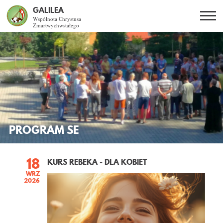
GALILEA
Wspólnota Chrystusa
Zmartwychwstałego
Szukaj
PL
EN
BG
CO DAJE ŻYCIE Z JEZUSEM?
SPOTKANIA OTWARTE
DLA KOGO?
PROGRAM SE
AKTUALNOŚCI
18
KURS REBEKA - DLA KOBIET
WRZ
WSPÓLNOTA
2026
KURSY SNE