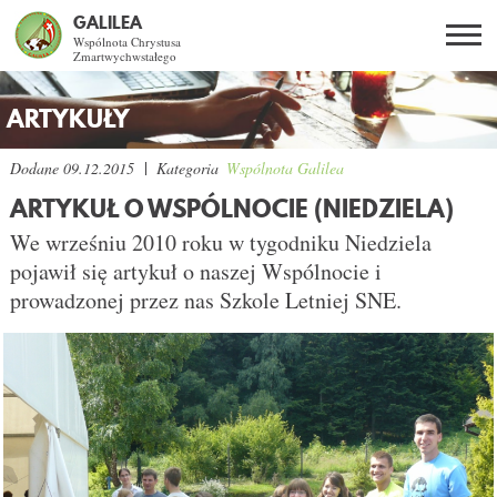
GALILEA
Wspólnota Chrystusa
Zmartwychwstałego
Szukaj
PL
EN
BG
ARTYKUŁY
CO DAJE ŻYCIE Z JEZUSEM?
Dodane
09.12.2015
Kategoria
Wspólnota Galilea
ARTYKUŁ O WSPÓLNOCIE (NIEDZIELA)
SPOTKANIA OTWARTE
We wrześniu 2010 roku w tygodniku Niedziela
pojawił się artykuł o naszej Wspólnocie i
DLA KOGO?
prowadzonej przez nas Szkole Letniej SNE.
AKTUALNOŚCI
WSPÓLNOTA
KURSY SNE