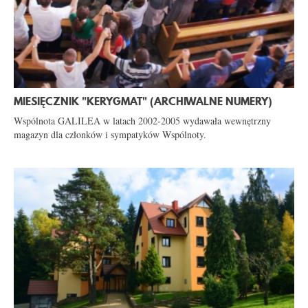
MIESIĘCZNIK "KERYGMAT" (ARCHIWALNE NUMERY)
Wspólnota GALILEA w latach 2002-2005 wydawała wewnętrzny
magazyn dla członków i sympatyków Wspólnoty.