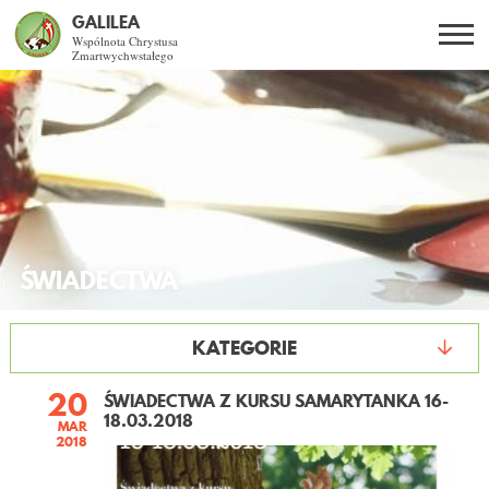
GALILEA
Wspólnota Chrystusa
Zmartwychwstałego
Szukaj
PL
EN
BG
CO DAJE ŻYCIE Z JEZUSEM?
SPOTKANIA OTWARTE
ŚWIADECTWA
DLA KOGO?
AKTUALNOŚCI
KATEGORIE
WSPÓLNOTA
20
ŚWIADECTWA Z KURSU SAMARYTANKA 16-
18.03.2018
MAR
2018
KURSY SNE