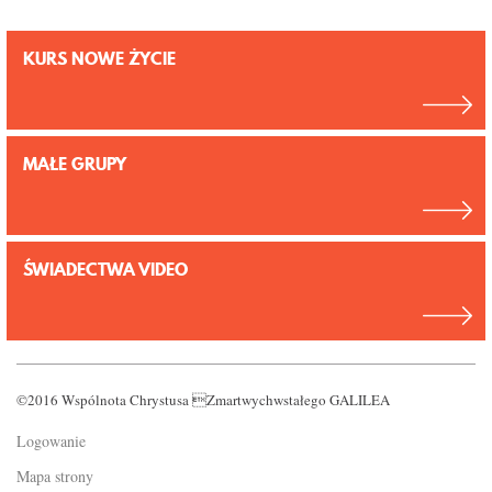
KURS NOWE ŻYCIE
MAŁE GRUPY
ŚWIADECTWA VIDEO
©2016 Wspólnota Chrystusa Zmartwychwstałego GALILEA
Logowanie
Mapa strony